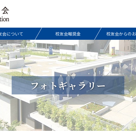
友会について
校友会報奨金
校友会からのお
フォトギャラリー